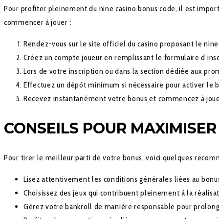
Pour profiter pleinement du nine casino bonus code, il est import
commencer à jouer :
Rendez-vous sur le site officiel du casino proposant le nin
Créez un compte joueur en remplissant le formulaire d’insc
Lors de votre inscription ou dans la section dédiée aux p
Effectuez un dépôt minimum si nécessaire pour activer le 
Recevez instantanément votre bonus et commencez à jouer
CONSEILS POUR MAXIMISER
Pour tirer le meilleur parti de votre bonus, voici quelques recom
Lisez attentivement les conditions générales liées au bon
Choisissez des jeux qui contribuent pleinement à la réalisa
Gérez votre bankroll de manière responsable pour prolong