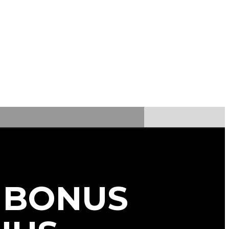
 BONUS