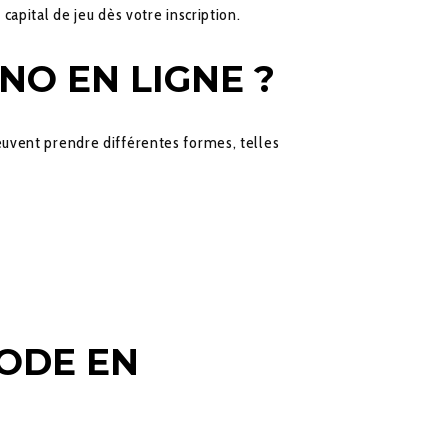
apital de jeu dès votre inscription.
NO EN LIGNE ?
 peuvent prendre différentes formes, telles
CODE EN