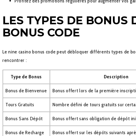
Profitez des promotions régulières pour augmenter vos gai
LES TYPES DE BONUS 
BONUS CODE
Le nine casino bonus code peut débloquer différents types de bonu
rencontrer :
Type de Bonus
Description
Bonus de Bienvenue
Bonus offert lors de la première inscript
Tours Gratuits
Nombre défini de tours gratuits sur cert
Bonus Sans Dépôt
Bonus offert sans obligation de dépôt init
Bonus de Recharge
Bonus offert sur les dépôts suivants après