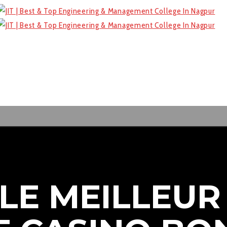
LE MEILLEUR