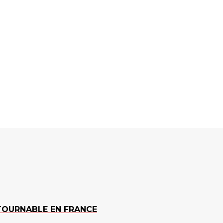
NTOURNABLE EN FRANCE