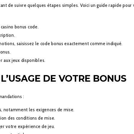
ant de suivre quelques étapes simples. Voici un guide rapide pour 
e casino bonus code.
ription.
romotions, saisissez le code bonus exactement comme indiqué.
bonus.
 aux jeux disponibles.
 L’USAGE DE VOTRE BONUS
mandations :
us, notamment les exigences de mise.
tion des conditions de mise.
er votre expérience de jeu.