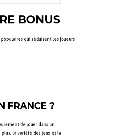
TRE BONUS
populaires qui séduisent les joueurs
N FRANCE ?
seulement de jouer dans un
lus, la variété des jeux et la