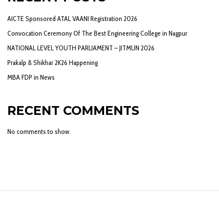
AICTE Sponsored ATAL VAANI Registration 2026
Convocation Ceremony Of The Best Engineering College in Nagpur
NATIONAL LEVEL YOUTH PARLIAMENT – JITMUN 2026
Prakalp & Shikhar 2K26 Happening
MBA FDP in News
RECENT COMMENTS
No comments to show.