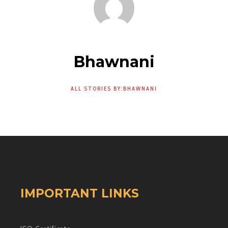
Bhawnani
ALL STORIES BY:BHAWNANI
IMPORTANT LINKS