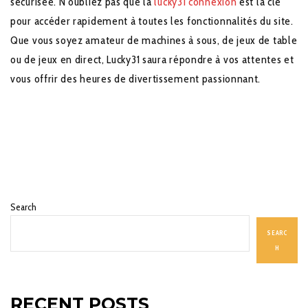
sécurisée. N’oubliez pas que la
lucky31 connexion
est la clé
pour accéder rapidement à toutes les fonctionnalités du site.
Que vous soyez amateur de machines à sous, de jeux de table
ou de jeux en direct, Lucky31 saura répondre à vos attentes et
vous offrir des heures de divertissement passionnant.
Search
SEARC
H
RECENT POSTS