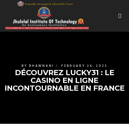
BY
BHAWNANI
FEBRUARY 26, 2025
DÉCOUVREZ LUCKY31 : LE
CASINO EN LIGNE
INCONTOURNABLE EN FRANCE