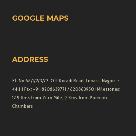
GOOGLE MAPS
ADDRESS
Kh.No.68/1/2/3/72, Off Koradi Road, Lonara, Nagpur -
441111 Fax: +91-8208639771 / 8208639501 Milestones:
12.9 Kms from Zero Mile, 9 Kms from Poonam
Chambers