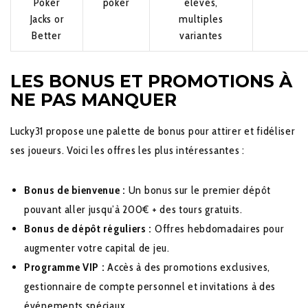
Poker
poker
élevés,
Jacks or
multiples
Better
variantes
LES BONUS ET PROMOTIONS À
NE PAS MANQUER
Lucky31 propose une palette de bonus pour attirer et fidéliser
ses joueurs. Voici les offres les plus intéressantes :
Bonus de bienvenue :
Un bonus sur le premier dépôt
pouvant aller jusqu’à 200€ + des tours gratuits.
Bonus de dépôt réguliers :
Offres hebdomadaires pour
augmenter votre capital de jeu.
Programme VIP :
Accès à des promotions exclusives,
gestionnaire de compte personnel et invitations à des
événements spéciaux.