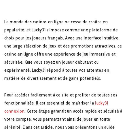
Le monde des casinos en ligne ne cesse de croître en
popularité, et Lucky31 s’impose comme une plateforme de
choix pour les joueurs français. Avec une interface intuitive,
une large sélection de jeux et des promotions attractives, ce
casino en ligne offre une expérience de jeu immersive et
sécurisée. Que vous soyez un joueur débutant ou
expérimenté, Lucky31 répond à toutes vos attentes en
matière de divertissement et de gains potentiels.
Pour accéder facilement à ce site et profiter de toutes ses
fonctionnalités, il est essentiel de maîtriser la
lucky31
connexion
. Cette étape garantit un accès rapide et sécurisé à
votre compte, vous permettant ainsi de jouer en toute
sérénité. Dans cet article, nous vous présentons un guide