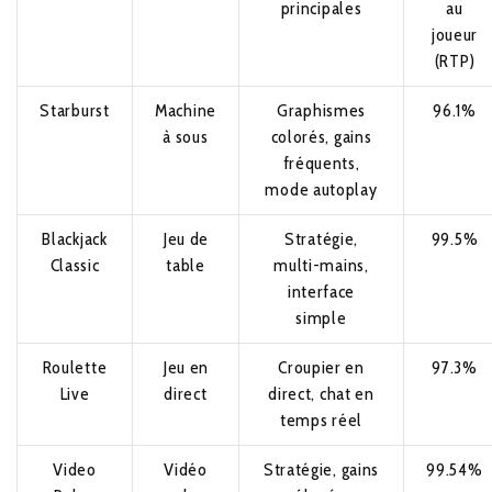
principales
au
joueur
(RTP)
Starburst
Machine
Graphismes
96.1%
à sous
colorés, gains
fréquents,
mode autoplay
Blackjack
Jeu de
Stratégie,
99.5%
Classic
table
multi-mains,
interface
simple
Roulette
Jeu en
Croupier en
97.3%
Live
direct
direct, chat en
temps réel
Video
Vidéo
Stratégie, gains
99.54%