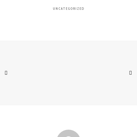
UNCATEGORIZED